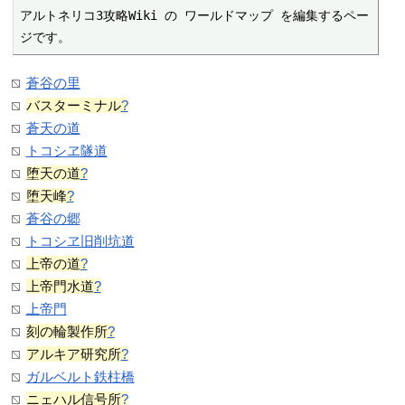
アルトネリコ3攻略Wiki の ワールドマップ を編集するペー
ジです。
蒼谷の里
バスターミナル
?
蒼天の道
トコシヱ隧道
堕天の道
?
堕天峰
?
蒼谷の郷
トコシヱ旧削坑道
上帝の道
?
上帝門水道
?
上帝門
刻の輪製作所
?
アルキア研究所
?
ガルベルト鉄柱橋
ニェハル信号所
?