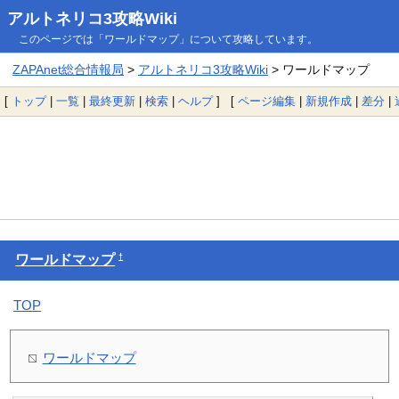
アルトネリコ3攻略Wiki
このページでは「ワールドマップ」について攻略しています。
ZAPAnet総合情報局
>
アルトネリコ3攻略Wiki
> ワールドマップ
[
トップ
|
一覧
|
最終更新
|
検索
|
ヘルプ
] [
ページ編集
|
新規作成
|
差分
|
†
ワールドマップ
TOP
ワールドマップ