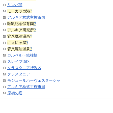
リンパ管
モロカッカ港
?
アルキア株式主権市国
歐凱記念保育園
?
アルキア研究所
?
管八廃油温泉
?
にゃにゃ屋
?
管八廃油温泉
?
ガルベルト鉄柱橋
スレイブ街区
クラスタニア行政区
クラスタニア
モジュールハーヴェスターシャ
アルキア株式主権市国
原初の塔