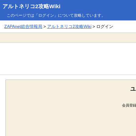
アルトネリコ2攻略Wiki
このページでは「ログイン」について攻略しています。
ZAPAnet総合情報局
>
アルトネリコ2攻略Wiki
> ログイン
ユ
会員登