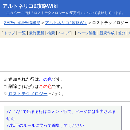
アルトネリコ2攻略Wiki
このページでは「ロストテクノロジー の変更点」について攻略しています。
ZAPAnet総合情報局
>
アルトネリコ2攻略Wiki
> ロストテクノロジー
[
トップ
|
一覧
|
最終更新
|
検索
|
ヘルプ
] [
ページ編集
|
新規作成
|
差分
|
追加された行は
この色
です。
削除された行は
この色
です。
ロストテクノロジー
へ行く。
// "//"で始まる行はコメント行で、ページには出力されま
せん

//以下のルールに従って編集してください
