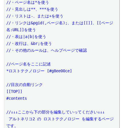
//・ページ名は*を使う

//・見出しは**、***を使う

//・リストは-、または+を使う

//・リンクは&pgid(,ページ名);、または[[]]、[[ページ
名:URL]]を使う

//・表は|a|b|を使う

//・改行は、&br;を使う

//・その他のルールは、ヘルプページで確認

//ページ名をここに記述

*ロストテクノロジー [#g8ee00ce]

//目次の自動リンク

[[TOP]]

#contents

//↓↓↓ここから下の部分を編集していってください↓↓↓

 アルトネリコ2 の ロストテクノロジー を編集するページ
です。
