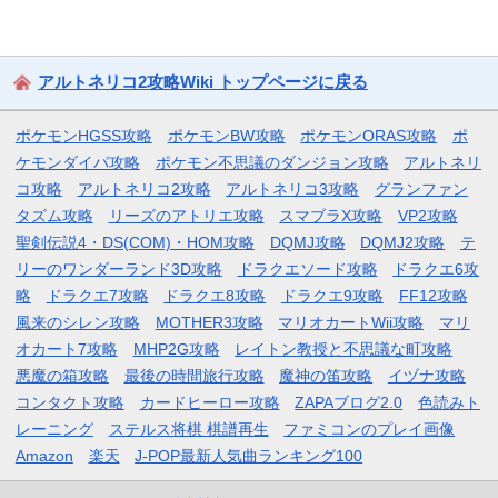
アルトネリコ2攻略Wiki トップページに戻る
ポケモンHGSS攻略
ポケモンBW攻略
ポケモンORAS攻略
ポ
ケモンダイパ攻略
ポケモン不思議のダンジョン攻略
アルトネリ
コ攻略
アルトネリコ2攻略
アルトネリコ3攻略
グランファン
タズム攻略
リーズのアトリエ攻略
スマブラX攻略
VP2攻略
聖剣伝説4・DS(COM)・HOM攻略
DQMJ攻略
DQMJ2攻略
テ
リーのワンダーランド3D攻略
ドラクエソード攻略
ドラクエ6攻
略
ドラクエ7攻略
ドラクエ8攻略
ドラクエ9攻略
FF12攻略
風来のシレン攻略
MOTHER3攻略
マリオカートWii攻略
マリ
オカート7攻略
MHP2G攻略
レイトン教授と不思議な町攻略
悪魔の箱攻略
最後の時間旅行攻略
魔神の笛攻略
イヅナ攻略
コンタクト攻略
カードヒーロー攻略
ZAPAブログ2.0
色読みト
レーニング
ステルス将棋 棋譜再生
ファミコンのプレイ画像
Amazon
楽天
J-POP最新人気曲ランキング100