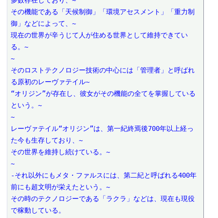
多数存在しており、~

その機能である「天候制御」「環境アセスメント」「重力制
御」などによって、~

現在の世界が辛うじて人が住める世界として維持できてい
る。~

~

そのロストテクノロジー技術の中心には「管理者」と呼ばれ
る原初のレーヴァテイル~

“オリジン”が存在し、彼女がその機能の全てを掌握している
という。~

~

レーヴァテイル“オリジン”は、第一紀終焉後700年以上経っ
た今も生存しており、~

その世界を維持し続けている。~

~

-それ以外にもメタ・ファルスには、第二紀と呼ばれる400年
前にも超文明が栄えたという。~

その時のテクノロジーである「ラクラ」などは、現在も現役
で稼動している。