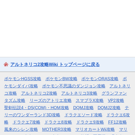
アルトネリコ2攻略Wiki トップページに戻る
ポケモンHGSS攻略
ポケモンBW攻略
ポケモンORAS攻略
ポ
ケモンダイパ攻略
ポケモン不思議のダンジョン攻略
アルトネリ
コ攻略
アルトネリコ2攻略
アルトネリコ3攻略
グランファン
タズム攻略
リーズのアトリエ攻略
スマブラX攻略
VP2攻略
聖剣伝説4・DS(COM)・HOM攻略
DQMJ攻略
DQMJ2攻略
テ
リーのワンダーランド3D攻略
ドラクエソード攻略
ドラクエ6攻
略
ドラクエ7攻略
ドラクエ8攻略
ドラクエ9攻略
FF12攻略
風来のシレン攻略
MOTHER3攻略
マリオカートWii攻略
マリ