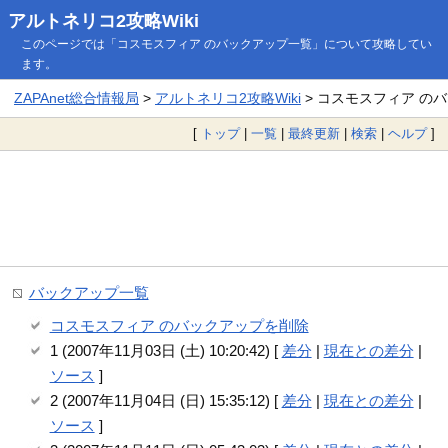
アルトネリコ2攻略Wiki
このページでは「コスモスフィア のバックアップ一覧」について攻略してい
ます。
ZAPAnet総合情報局
>
アルトネリコ2攻略Wiki
> コスモスフィア の
[
トップ
|
一覧
|
最終更新
|
検索
|
ヘルプ
]
バックアップ一覧
コスモスフィア のバックアップを削除
1 (2007年11月03日 (土) 10:20:42) [
差分
|
現在との差分
|
ソース
]
2 (2007年11月04日 (日) 15:35:12) [
差分
|
現在との差分
|
ソース
]