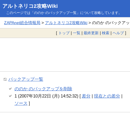
アルトネリコ2攻略Wiki
このページでは「ののか のバックアップ一覧」について攻略しています。
ZAPAnet総合情報局
>
アルトネリコ2攻略Wiki
> ののか のバックア
[
トップ
|
一覧
|
最終更新
|
検索
|
ヘルプ
]
バックアップ一覧
ののか のバックアップを削除
1 (2007年10月22日 (月) 14:52:32) [
差分
|
現在との差分
|
ソース
]