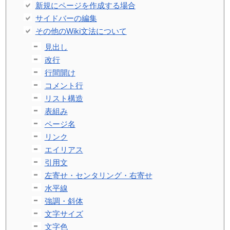
新規にページを作成する場合
サイドバーの編集
その他のWiki文法について
見出し
改行
行間開け
コメント行
リスト構造
表組み
ページ名
リンク
エイリアス
引用文
左寄せ・センタリング・右寄せ
水平線
強調・斜体
文字サイズ
文字色