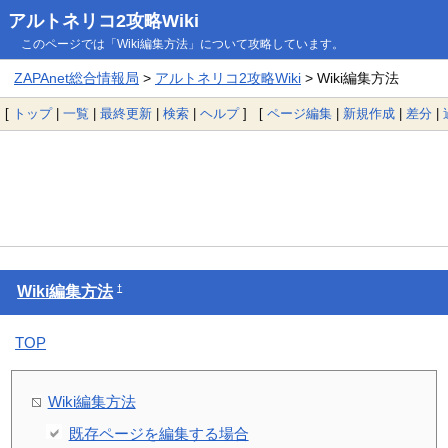
アルトネリコ2攻略Wiki
このページでは「Wiki編集方法」について攻略しています。
ZAPAnet総合情報局
>
アルトネリコ2攻略Wiki
> Wiki編集方法
[
トップ
|
一覧
|
最終更新
|
検索
|
ヘルプ
] [
ページ編集
|
新規作成
|
差分
|
†
Wiki編集方法
TOP
Wiki編集方法
既存ページを編集する場合