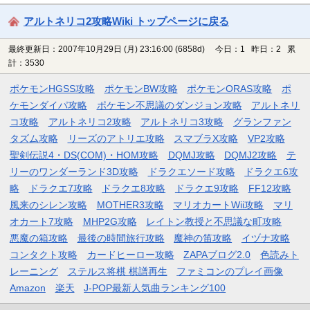
アルトネリコ2攻略Wiki トップページに戻る
最終更新日：2007年10月29日 (月) 23:16:00
(6858d)
今日：1 昨日：2 累
計：3530
ポケモンHGSS攻略
ポケモンBW攻略
ポケモンORAS攻略
ポ
ケモンダイパ攻略
ポケモン不思議のダンジョン攻略
アルトネリ
コ攻略
アルトネリコ2攻略
アルトネリコ3攻略
グランファン
タズム攻略
リーズのアトリエ攻略
スマブラX攻略
VP2攻略
聖剣伝説4・DS(COM)・HOM攻略
DQMJ攻略
DQMJ2攻略
テ
リーのワンダーランド3D攻略
ドラクエソード攻略
ドラクエ6攻
略
ドラクエ7攻略
ドラクエ8攻略
ドラクエ9攻略
FF12攻略
風来のシレン攻略
MOTHER3攻略
マリオカートWii攻略
マリ
オカート7攻略
MHP2G攻略
レイトン教授と不思議な町攻略
悪魔の箱攻略
最後の時間旅行攻略
魔神の笛攻略
イヅナ攻略
コンタクト攻略
カードヒーロー攻略
ZAPAブログ2.0
色読みト
レーニング
ステルス将棋 棋譜再生
ファミコンのプレイ画像
Amazon
楽天
J-POP最新人気曲ランキング100