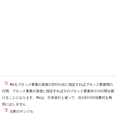
*1
#brをブロック要素の直後の空行の次に指定すればブロック要素間の
行間、ブロック要素の直後に指定すればそのブロック要素内での行間を開
けることになります。#brは、行末改行と違って、次の行の行頭書式を無
効にはしません
*2
注釈のサンプル