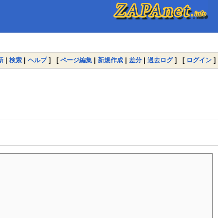
新
|
検索
|
ヘルプ
] [
ページ編集
|
新規作成
|
差分
|
過去ログ
] [
ログイン
]