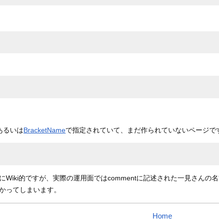
あるいは
BracketName
で指定されていて、まだ作られていないページで
iki的ですが、実際の運用面ではcommentに記述された一見さんの
かってしまいます。
Home