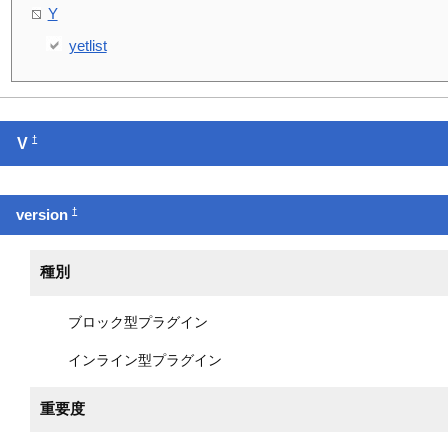
Y
yetlist
†
V
†
version
種別
ブロック型プラグイン
インライン型プラグイン
重要度