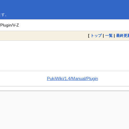
います。
Plugin/V-Z
[
トップ
|
一覧
|
最終更
PukiWiki/1.4/Manual/Plugin