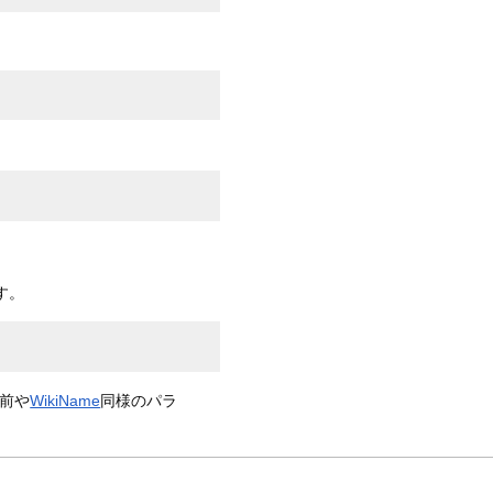
す。
名前や
WikiName
同様のパラ