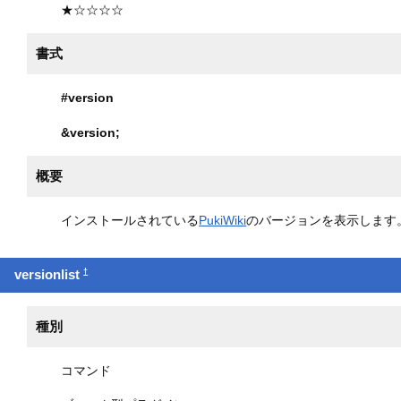
★☆☆☆☆
書式
#version
&version
;
概要
インストールされている
PukiWiki
のバージョンを表示します
†
versionlist
種別
コマンド