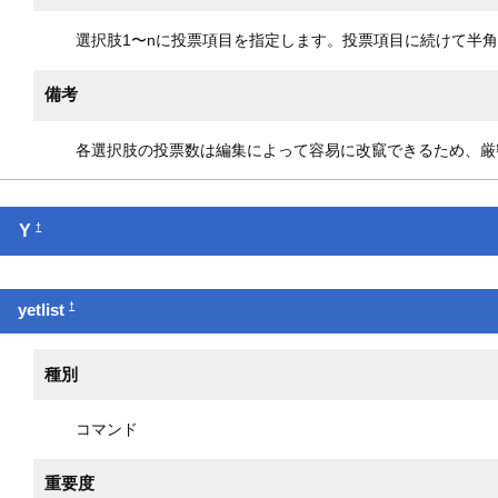
選択肢1〜nに投票項目を指定します。投票項目に続けて半角
備考
各選択肢の投票数は編集によって容易に改竄できるため、厳
†
Y
†
yetlist
種別
コマンド
重要度