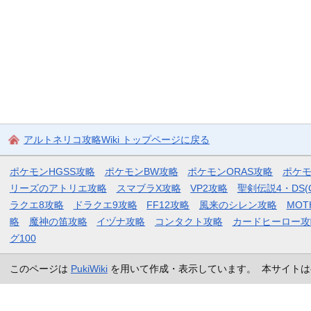
アルトネリコ攻略Wiki トップページに戻る
ポケモンHGSS攻略
ポケモンBW攻略
ポケモンORAS攻略
ポケ
リーズのアトリエ攻略
スマブラX攻略
VP2攻略
聖剣伝説4・DS(
ラクエ8攻略
ドラクエ9攻略
FF12攻略
風来のシレン攻略
MOT
略
魔神の笛攻略
イヅナ攻略
コンタクト攻略
カードヒーロー攻
グ100
このページは
PukiWiki
を用いて作成・表示しています。 本サイトは