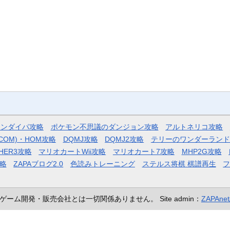
モンダイパ攻略
ポケモン不思議のダンジョン攻略
アルトネリコ攻略
COM)・HOM攻略
DQMJ攻略
DQMJ2攻略
テリーのワンダーランド
HER3攻略
マリオカートWii攻略
マリオカート7攻略
MHP2G攻略
略
ZAPAブログ2.0
色読みトレーニング
ステルス将棋 棋譜再生
ゲーム開発・販売会社とは一切関係ありません。
Site admin：
ZAPAn