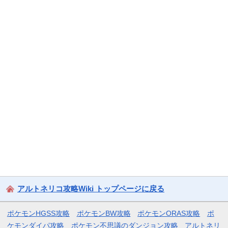
アルトネリコ攻略Wiki トップページに戻る
ポケモンHGSS攻略
ポケモンBW攻略
ポケモンORAS攻略
ポ
ケモンダイパ攻略
ポケモン不思議のダンジョン攻略
アルトネリ