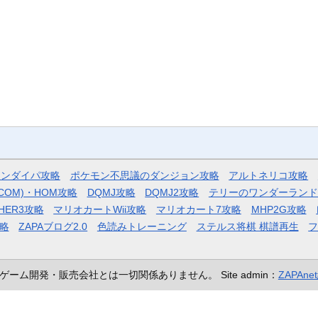
モンダイパ攻略
ポケモン不思議のダンジョン攻略
アルトネリコ攻略
COM)・HOM攻略
DQMJ攻略
DQMJ2攻略
テリーのワンダーランド
HER3攻略
マリオカートWii攻略
マリオカート7攻略
MHP2G攻略
略
ZAPAブログ2.0
色読みトレーニング
ステルス将棋 棋譜再生
ゲーム開発・販売会社とは一切関係ありません。
Site admin：
ZAPAn