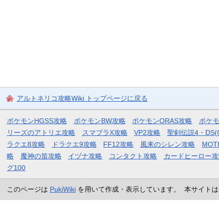
アルトネリコ攻略Wiki トップページに戻る
ポケモンHGSS攻略
ポケモンBW攻略
ポケモンORAS攻略
ポケ
リーズのアトリエ攻略
スマブラX攻略
VP2攻略
聖剣伝説4・DS(
ラクエ8攻略
ドラクエ9攻略
FF12攻略
風来のシレン攻略
MOT
略
魔神の笛攻略
イヅナ攻略
コンタクト攻略
カードヒーロー攻
グ100
このページは
PukiWiki
を用いて作成・表示しています。 本サイトは