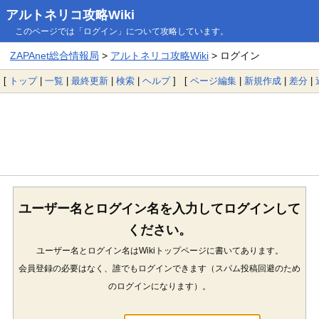
アルトネリコ攻略Wiki
このページでは「ログイン」について攻略しています。
ZAPAnet総合情報局
>
アルトネリコ攻略Wiki
> ログイン
[
トップ
|
一覧
|
最終更新
|
検索
|
ヘルプ
] [
ページ編集
|
新規作成
|
差分
|
ユーザー名とログイン名を入力してログインして
ください。
ユーザー名とログイン名はWikiトップページに書いてあります。
会員登録の必要はなく、誰でもログインできます（スパム投稿回避のため
のログインになります）。