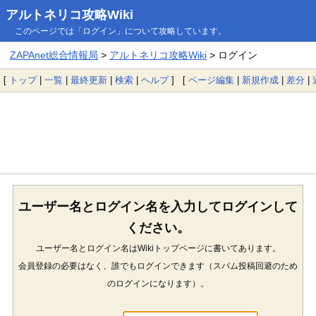
アルトネリコ攻略Wiki
このページでは「ログイン」について攻略しています。
ZAPAnet総合情報局
>
アルトネリコ攻略Wiki
> ログイン
[
トップ
|
一覧
|
最終更新
|
検索
|
ヘルプ
] [
ページ編集
|
新規作成
|
差分
|
ユーザー名とログイン名を入力してログインして
ください。
ユーザー名とログイン名はWikiトップページに書いてあります。
会員登録の必要はなく、誰でもログインできます（スパム投稿回避のため
のログインになります）。