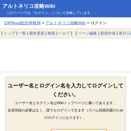
アルトネリコ攻略Wiki
このページでは「ログイン」について攻略しています。
ZAPAnet総合情報局
>
アルトネリコ攻略Wiki
> ログイン
[
トップ
|
一覧
|
最終更新
|
検索
|
ヘルプ
] [
ページ編集
|
新規作成
|
差分
|
ユーザー名とログイン名を入力してログインして
ください。
ユーザー名とログイン名はWikiトップページに書いてあります。
会員登録の必要はなく、誰でもログインできます（スパム投稿回避のため
のログインになります）。