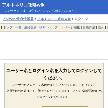
アルトネリコ攻略Wiki
このページでは「ログイン」について攻略しています。
ZAPAnet総合情報局
>
アルトネリコ攻略Wiki
> ログイン
[
トップ
|
一覧
|
最終更新
|
検索
|
ヘルプ
] [
ページ編集
|
新規作成
|
差分
|
ユーザー名とログイン名を入力してログインして
ください。
ユーザー名とログイン名はWikiトップページに書いてあります。
会員登録の必要はなく、誰でもログインできます（スパム投稿回避のため
のログインになります）。