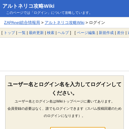
アルトネリコ攻略Wiki
このページでは「ログイン」について攻略しています。
ZAPAnet総合情報局
>
アルトネリコ攻略Wiki
> ログイン
[
トップ
|
一覧
|
最終更新
|
検索
|
ヘルプ
] [
ページ編集
|
新規作成
|
差分
|
ユーザー名とログイン名を入力してログインして
ください。
ユーザー名とログイン名はWikiトップページに書いてあります。
会員登録の必要はなく、誰でもログインできます（スパム投稿回避のため
のログインになります）。