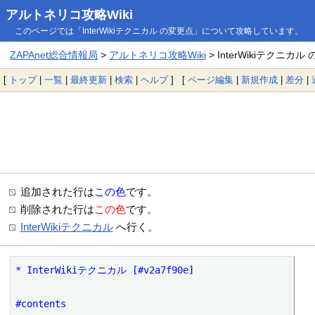
アルトネリコ攻略Wiki
このページでは「InterWikiテクニカル の変更点」について攻略しています。
ZAPAnet総合情報局
>
アルトネリコ攻略Wiki
> InterWikiテクニカル
[
トップ
|
一覧
|
最終更新
|
検索
|
ヘルプ
] [
ページ編集
|
新規作成
|
差分
|
追加された行は
この色
です。
削除された行は
この色
です。
InterWikiテクニカル
へ行く。
* InterWikiテクニカル [#v2a7f90e]

#contents
