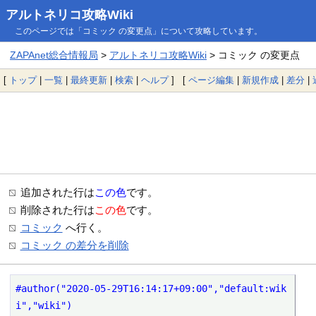
アルトネリコ攻略Wiki
このページでは「コミック の変更点」について攻略しています。
ZAPAnet総合情報局
>
アルトネリコ攻略Wiki
> コミック の変更点
[
トップ
|
一覧
|
最終更新
|
検索
|
ヘルプ
] [
ページ編集
|
新規作成
|
差分
|
追加された行は
この色
です。
削除された行は
この色
です。
コミック
へ行く。
コミック の差分を削除
#author("2020-05-29T16:14:17+09:00","default:wik
i","wiki")