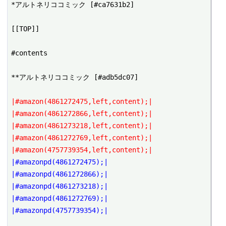
*アルトネリココミック [#ca7631b2]

[[TOP]]

#contents

**アルトネリココミック [#adb5dc07]

|#amazon(4861272475,left,content);|
|#amazon(4861272866,left,content);|
|#amazon(4861273218,left,content);|
|#amazon(4861272769,left,content);|
|#amazon(4757739354,left,content);|
|#amazonpd(4861272475);|
|#amazonpd(4861272866);|
|#amazonpd(4861273218);|
|#amazonpd(4861272769);|
|#amazonpd(4757739354);|