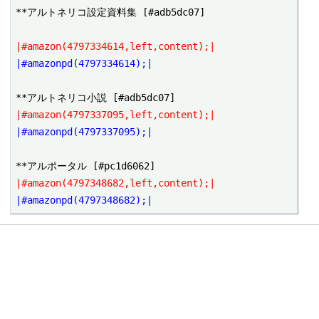
**アルトネリコ設定資料集 [#adb5dc07]

|#amazon(4797334614,left,content);|
|#amazonpd(4797334614);|
|#amazon(4797337095,left,content);|
|#amazonpd(4797337095);|
|#amazon(4797348682,left,content);|
|#amazonpd(4797348682);|