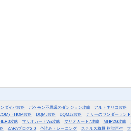
モンダイパ攻略
ポケモン不思議のダンジョン攻略
アルトネリコ攻略
COM)・HOM攻略
DQMJ攻略
DQMJ2攻略
テリーのワンダーランド
HER3攻略
マリオカートWii攻略
マリオカート7攻略
MHP2G攻略
略
ZAPAブログ2.0
色読みトレーニング
ステルス将棋 棋譜再生