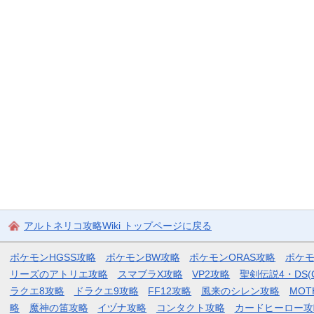
アルトネリコ攻略Wiki トップページに戻る
ポケモンHGSS攻略
ポケモンBW攻略
ポケモンORAS攻略
ポケ
リーズのアトリエ攻略
スマブラX攻略
VP2攻略
聖剣伝説4・DS(
ラクエ8攻略
ドラクエ9攻略
FF12攻略
風来のシレン攻略
MOT
略
魔神の笛攻略
イヅナ攻略
コンタクト攻略
カードヒーロー攻