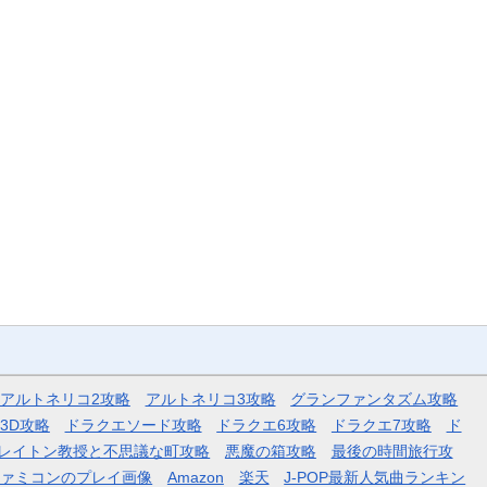
アルトネリコ2攻略
アルトネリコ3攻略
グランファンタズム攻略
3D攻略
ドラクエソード攻略
ドラクエ6攻略
ドラクエ7攻略
ド
レイトン教授と不思議な町攻略
悪魔の箱攻略
最後の時間旅行攻
ファミコンのプレイ画像
Amazon
楽天
J-POP最新人気曲ランキン