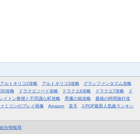
アルトネリコ2攻略
アルトネリコ3攻略
グランファンタズム攻略
3D攻略
ドラクエソード攻略
ドラクエ6攻略
ドラクエ7攻略
ド
レイトン教授と不思議な町攻略
悪魔の箱攻略
最後の時間旅行攻
ファミコンのプレイ画像
Amazon
楽天
J-POP最新人気曲ランキン
et総合情報局