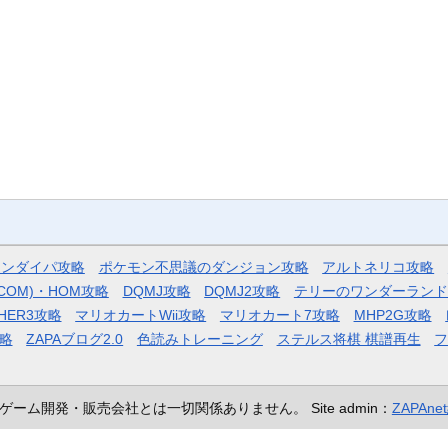
モンダイパ攻略
ポケモン不思議のダンジョン攻略
アルトネリコ攻略
COM)・HOM攻略
DQMJ攻略
DQMJ2攻略
テリーのワンダーランド
HER3攻略
マリオカートWii攻略
マリオカート7攻略
MHP2G攻略
略
ZAPAブログ2.0
色読みトレーニング
ステルス将棋 棋譜再生
ゲーム開発・販売会社とは一切関係ありません。
Site admin：
ZAPAn