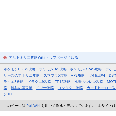
アルトネリコ攻略Wiki トップページに戻る
ポケモンHGSS攻略
ポケモンBW攻略
ポケモンORAS攻略
ポケ
リーズのアトリエ攻略
スマブラX攻略
VP2攻略
聖剣伝説4・DS(
ラクエ8攻略
ドラクエ9攻略
FF12攻略
風来のシレン攻略
MOT
略
魔神の笛攻略
イヅナ攻略
コンタクト攻略
カードヒーロー攻
グ100
このページは
PukiWiki
を用いて作成・表示しています。 本サイトは