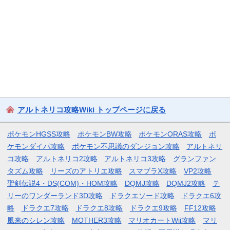
アルトネリコ攻略Wiki トップページに戻る
ポケモンHGSS攻略
ポケモンBW攻略
ポケモンORAS攻略
ポ
ケモンダイパ攻略
ポケモン不思議のダンジョン攻略
アルトネリ
コ攻略
アルトネリコ2攻略
アルトネリコ3攻略
グランファン
タズム攻略
リーズのアトリエ攻略
スマブラX攻略
VP2攻略
聖剣伝説4・DS(COM)・HOM攻略
DQMJ攻略
DQMJ2攻略
テ
リーのワンダーランド3D攻略
ドラクエソード攻略
ドラクエ6攻
略
ドラクエ7攻略
ドラクエ8攻略
ドラクエ9攻略
FF12攻略
風来のシレン攻略
MOTHER3攻略
マリオカートWii攻略
マリ