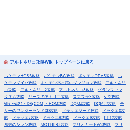
アルトネリコ攻略Wiki トップページに戻る
ポケモンHGSS攻略
ポケモンBW攻略
ポケモンORAS攻略
ポ
ケモンダイパ攻略
ポケモン不思議のダンジョン攻略
アルトネリ
コ攻略
アルトネリコ2攻略
アルトネリコ3攻略
グランファン
タズム攻略
リーズのアトリエ攻略
スマブラX攻略
VP2攻略
聖剣伝説4・DS(COM)・HOM攻略
DQMJ攻略
DQMJ2攻略
テ
リーのワンダーランド3D攻略
ドラクエソード攻略
ドラクエ6攻
略
ドラクエ7攻略
ドラクエ8攻略
ドラクエ9攻略
FF12攻略
風来のシレン攻略
MOTHER3攻略
マリオカートWii攻略
マリ