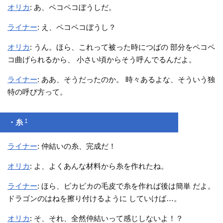
オリカ
: あ、ペコペコぼうしだ。
ライナー
: え、ペコペコぼうし？
オリカ
: うん。ほら、これって被った時につばの 部分をペコペ
コ曲げられるから、 小さい頃からそう呼んでるんだよ。
ライナー
: ああ、そうだったのか。 時々あるよな、そういう独
特の呼び方って。
†
・糸
ライナー
: 仲結いの糸、完成だ！
オリカ
: よ、よくあんな材料から糸を作れたね。
ライナー
: ほら、ピカピカの毛皮で糸を作れば後は簡単 だよ。
ドラゴンのはねを擦り付けるように していけば…。
オリカ
: そ、それ、全然仲結いって感じしないよ！？