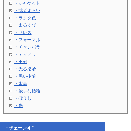
・ジャケット
・武者よろい
・ラクダ色
・まるくび
・ドレス
・フォーマル
・チャンバラ
・ティアラ
・王冠
・光る指輪
・黒い指輪
・水晶
・派手な指輪
・ぼうし
・糸
†
・チェーン４