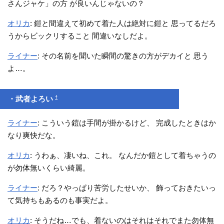
さんジャケ」の方 が良いんじゃないの？
オリカ
: 鎧と間違えて初めて着た人は絶対に鎧と 思ってるだろ
うからビックリすること 間違いなしだよ。
ライナー
: その名前を聞いた瞬間の驚きの方がデカイと 思う
よ…。
†
・武者よろい
ライナー
: こういう鎧は手間が掛かるけど、 完成したときはか
なり爽快だな。
オリカ
: うわぁ、凄いね、これ。 なんだか鎧として着ちゃうの
が勿体無いくらい綺麗。
ライナー
: だろ？やっぱり苦労したせいか、 飾っておきたいっ
て気持ちもあるのも事実だよ。
オリカ
: そうだね…でも、着ないのはそれはそれでまた勿体無