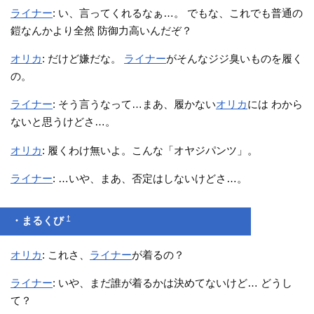
ライナー
: い、言ってくれるなぁ…。 でもな、これでも普通の
鎧なんかより全然 防御力高いんだぞ？
オリカ
: だけど嫌だな。
ライナー
がそんなジジ臭いものを履く
の。
ライナー
: そう言うなって…まあ、履かない
オリカ
には わから
ないと思うけどさ…。
オリカ
: 履くわけ無いよ。こんな「オヤジパンツ」。
ライナー
: …いや、まあ、否定はしないけどさ…。
†
・まるくび
オリカ
: これさ、
ライナー
が着るの？
ライナー
: いや、まだ誰が着るかは決めてないけど… どうし
て？