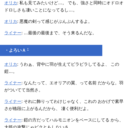
オリカ
: 私も見てみたいけど…。 でも、強さと同時にオドロオ
ドロしさも凄いことになってるし…。
オリカ
: 悪魔の剣って感じがぷんぷんするよ。
ライナー
: …最後の最後まで、そう来るんだな。
†
・よろいＡ
オリカ
: うわぁ、背中に羽が生えてビラビラしてるよ、 この
鎧…。
ライナー
: なんたって、エオリアの翼、って名前 だからな。羽
がついてて当然さ。
ライナー
: それに飾りってわけじゃなく、これの おかげで素早
さが格段に上がるんだから、 凄く便利だよ。
ライナー
: 鎧の方だってハルモニオンをベースにしてる から、
大抵の攻撃じゃビクともしないさ。