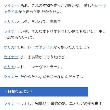
ライナー
: ああ、これの本物を作った刀匠がな、 愛した
レーヴ
ァテイル
から創った剣 だからだよ。
オリカ
: え…そ、それって、生贄？
ライナー
: いや、そんなオドロオドロしい剣でもないし、 ホラ
ー話でもないって。
オリカ
: でも、
レーヴァテイル
から創ったんでしょ？
ライナー
: ま、まあ確かにそうだけど…
オリカ
: …れ、「レーヴァキラー」。
ライナー
: だからそんな武器じゃないんだって…
†
・極超ウェポン
ライナー
: よぉし、完成だ！ 最強の剣、エオリアの小夜曲！