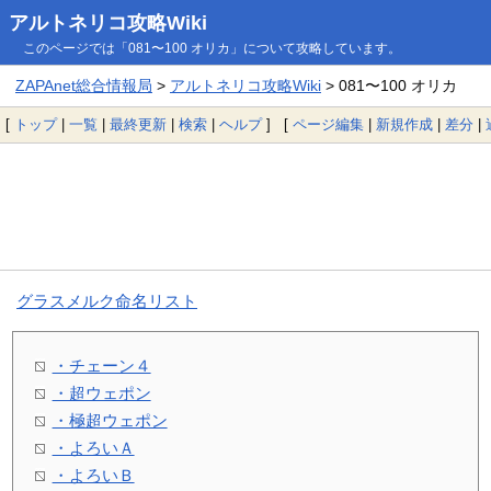
アルトネリコ攻略Wiki
このページでは「081〜100 オリカ」について攻略しています。
ZAPAnet総合情報局
>
アルトネリコ攻略Wiki
> 081〜100 オリカ
[
トップ
|
一覧
|
最終更新
|
検索
|
ヘルプ
] [
ページ編集
|
新規作成
|
差分
|
グラスメルク命名リスト
・チェーン４
・超ウェポン
・極超ウェポン
・よろいＡ
・よろいＢ