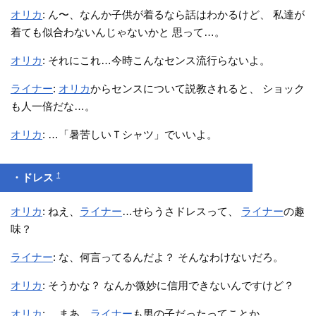
オリカ
: ん〜、なんか子供が着るなら話はわかるけど、 私達が
着ても似合わないんじゃないかと 思って…。
オリカ
: それにこれ…今時こんなセンス流行らないよ。
ライナー
:
オリカ
からセンスについて説教されると、 ショック
も人一倍だな…。
オリカ
: …「暑苦しいＴシャツ」でいいよ。
†
・ドレス
オリカ
: ねえ、
ライナー
…せらうさドレスって、
ライナー
の趣
味？
ライナー
: な、何言ってるんだよ？ そんなわけないだろ。
オリカ
: そうかな？ なんか微妙に信用できないんですけど？
オリカ
: …まあ、
ライナー
も男の子だったってことか。