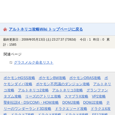
アルトネリコ攻略Wiki トップページに戻る
最終更新日：2006年05月13日 (土) 23:27:37
(7392d)
今日：1 昨日：0 累
計：1585
関連ページ
グラスメルク命名リスト
ポケモンHGSS攻略
ポケモンBW攻略
ポケモンORAS攻略
ポ
ケモンダイパ攻略
ポケモン不思議のダンジョン攻略
アルトネリ
コ攻略
アルトネリコ2攻略
アルトネリコ3攻略
グランファン
タズム攻略
リーズのアトリエ攻略
スマブラX攻略
VP2攻略
聖剣伝説4・DS(COM)・HOM攻略
DQMJ攻略
DQMJ2攻略
テ
リーのワンダーランド3D攻略
ドラクエソード攻略
ドラクエ6攻
略
ドラクエ7攻略
ドラクエ8攻略
ドラクエ9攻略
FF12攻略