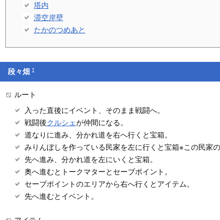
塔内
滞空岸壁
たかのつめあと
†
段々畑
ルート
入った直後にイベント、そのまま戦闘へ。
戦闘後
クルシェ
が仲間になる。
道なりに進み、分かれ道を右へ行くと宝箱。
みりんぼしを作っている民家を左に行くと宝箱※この民家
先へ進み、分かれ道を左にいくと宝箱。
奥へ進むとトークマターとセーブポイント。
セーブポイントのエリアから右へ行くとアイテム。
先へ進むとイベント。