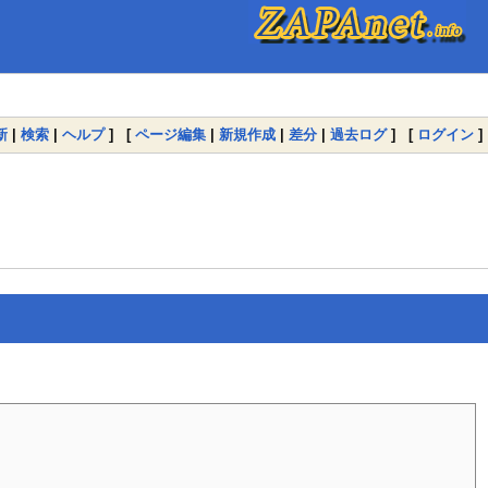
新
|
検索
|
ヘルプ
] [
ページ編集
|
新規作成
|
差分
|
過去ログ
] [
ログイン
]