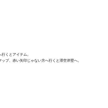
へ行くとアイテム。
マップ、赤い矢印じゃない方へ行くと滞空岸壁へ。