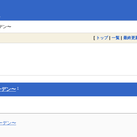
。
デン〜
[
トップ
|
一覧
|
最終更
†
ーデン〜
ーデン〜