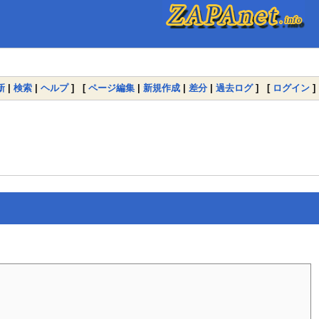
新
|
検索
|
ヘルプ
] [
ページ編集
|
新規作成
|
差分
|
過去ログ
] [
ログイン
]