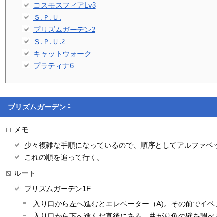
コスモスフィアLv8
Ｓ.Ｐ.Ｕ.
プリズムガーデン2
Ｓ.Ｐ.Ｕ.2
キャットウォーク
プラティナ6
†
プリズムガーデン
メモ
少々複雑な手順になっているので、順序としてアルファベ
これの順を追って行く。
ルート
プリズムガーデン1F
入り口から左へ進むとエレベーター（A)。その前でイベ
入り口から下へ進んだ直後にある、曲がり角の壁を調べ