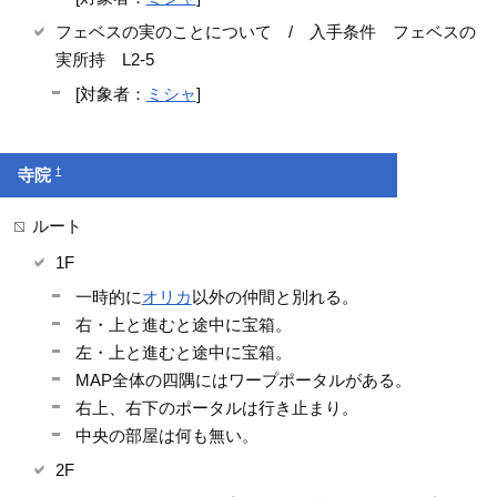
フェベスの実のことについて / 入手条件 フェベスの
実所持 L2-5
[対象者：
ミシャ
]
†
寺院
ルート
1F
一時的に
オリカ
以外の仲間と別れる。
右・上と進むと途中に宝箱。
左・上と進むと途中に宝箱。
MAP全体の四隅にはワープポータルがある。
右上、右下のポータルは行き止まり。
中央の部屋は何も無い。
2F