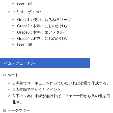
Leaf：62
トリオ・ザ・ポム
Grade1：使用：ねろねろソーダ
Grade2：材料：にじのかけら
Grade3：材料：エアメタル
Grade4：材料：にじのかけら
Leaf：38
†
イム・フェーナ3
ルート
1.寺院でサーキュラを作っていなければ宿屋で作成する。
2.大本願で向かうとイベント。
3.下の世界に未練が無ければ、フェーナ門から氷の瞳を目
指す。
トークマター