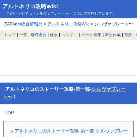
アルトネリコ攻略Wiki
このページでは「シルヴァプレート〜」について攻略しています。
ZAPAnet総合情報局
>
アルトネリコ攻略Wiki
> シルヴァプレート〜
[
トップ
|
一覧
|
最終更新
|
検索
|
ヘルプ
] [
ページ編集
|
新規作成
|
差分
|
アルトネリコのストーリー攻略-第一部-
シルヴァプレー
†
ト〜
TOP
アルトネリコのストーリー攻略-第一部-シルヴァプレー