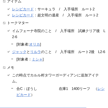
アイテム
レシピカード
：サーキュラ / 入手場所 ルート2
レシピカード
：超文明の遺産 / 入手場所 ルート2
トークマター
イムフェーナ寺院のこと / 入手場所 試練クリア後 L
2-6
[対象者:
オリカ
]
ジャック
と
リルラ
のこと / 入手場所 ルート2後 L2-6
[対象者：
ミシャ
]
メモ
この時点でカルル村タワーガーディアンに追加アイテ
ム。
合C：ぼうし 在庫1 1400リーフ （
レシ
ピカード
）