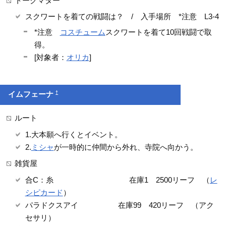
トークマター
スクワートを着ての戦闘は？ / 入手場所 *注意 L3-4
*注意
コスチューム
スクワートを着て10回戦闘で取
得。
[対象者：
オリカ
]
†
イムフェーナ
ルート
1.大本願へ行くとイベント。
2.
ミシャ
が一時的に仲間から外れ、寺院へ向かう。
雑貨屋
合C：糸 在庫1 2500リーフ （
レ
シピカード
）
パラドクスアイ 在庫99 420リーフ （アク
セサリ）