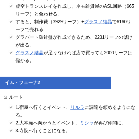
虚空トランスレイを作成し、ネモ雑貨屋のASL回路（665
リーフ）と合わせる。
すると、制作費（3929リーフ）+
グラスノ結晶
で6160リ
ーフで売れる
グラバート羅針盤が作成できるため、2231リーフの儲け
が出る。
グラスノ結晶
が足りなければ店で買っても2000リーフは
儲かる。
†
イム・フェーナ2
ルート
1.宿屋へ行くとイベント、
リルラ
に調達を頼めるようにな
る。
2.大本願へ向かうとイベント、
ミシャ
が再び仲間に。
3.寺院へ行くことになる。