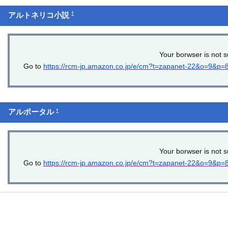
†
アルトネリコ小説
Your borwser is not s
Go to
https://rcm-jp.amazon.co.jp/e/cm?t=zapanet-22&o=9&p
†
アルポータル
Your borwser is not s
Go to
https://rcm-jp.amazon.co.jp/e/cm?t=zapanet-22&o=9&p