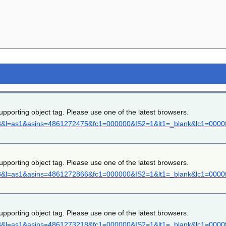
upporting object tag. Please use one of the latest browsers.
=8&l=as1&asins=4861272475&fc1=000000&IS2=1&lt1=_blank&lc1=0000ff
upporting object tag. Please use one of the latest browsers.
=8&l=as1&asins=4861272866&fc1=000000&IS2=1&lt1=_blank&lc1=0000ff
upporting object tag. Please use one of the latest browsers.
=8&l=as1&asins=4861273218&fc1=000000&IS2=1&lt1=_blank&lc1=0000ff