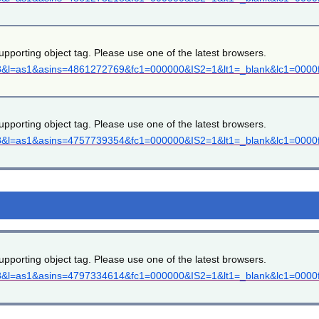
upporting object tag. Please use one of the latest browsers.
=8&l=as1&asins=4861272769&fc1=000000&IS2=1&lt1=_blank&lc1=0000ff
upporting object tag. Please use one of the latest browsers.
=8&l=as1&asins=4757739354&fc1=000000&IS2=1&lt1=_blank&lc1=0000ff
upporting object tag. Please use one of the latest browsers.
=8&l=as1&asins=4797334614&fc1=000000&IS2=1&lt1=_blank&lc1=0000ff