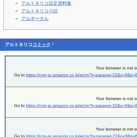
アルトネリコ設定資料集
アルトネリコ小説
アルポータル
†
アルトネリコ
コミック
Your borwser is not s
Go to
https://rcm-jp.amazon.co.jp/e/cm?t=zapanet-22&o=9&p
Your borwser is not s
Go to
https://rcm-jp.amazon.co.jp/e/cm?t=zapanet-22&o=9&p
Your borwser is not s
Go to
https://rcm-jp.amazon.co.jp/e/cm?t=zapanet-22&o=9&p