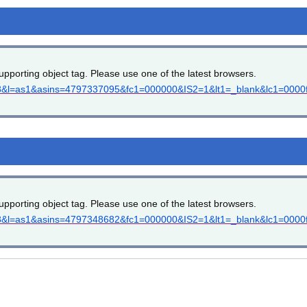
upporting object tag. Please use one of the latest browsers.
=8&l=as1&asins=4797337095&fc1=000000&IS2=1&lt1=_blank&lc1=0000ff
upporting object tag. Please use one of the latest browsers.
=8&l=as1&asins=4797348682&fc1=000000&IS2=1&lt1=_blank&lc1=0000ff