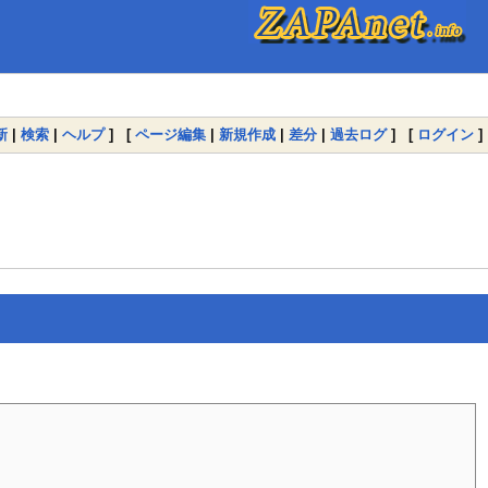
新
|
検索
|
ヘルプ
] [
ページ編集
|
新規作成
|
差分
|
過去ログ
] [
ログイン
]