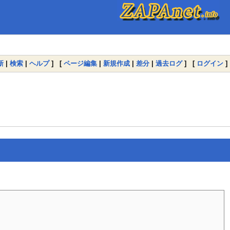
新
|
検索
|
ヘルプ
] [
ページ編集
|
新規作成
|
差分
|
過去ログ
] [
ログイン
]