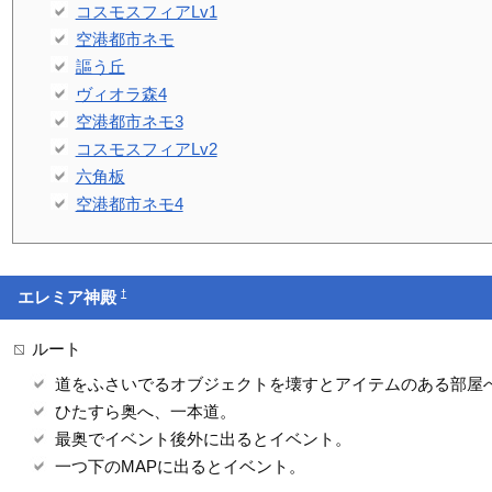
コスモスフィアLv1
空港都市ネモ
謳う丘
ヴィオラ森4
空港都市ネモ3
コスモスフィアLv2
六角板
空港都市ネモ4
†
エレミア神殿
ルート
道をふさいでるオブジェクトを壊すとアイテムのある部屋
ひたすら奥へ、一本道。
最奥でイベント後外に出るとイベント。
一つ下のMAPに出るとイベント。