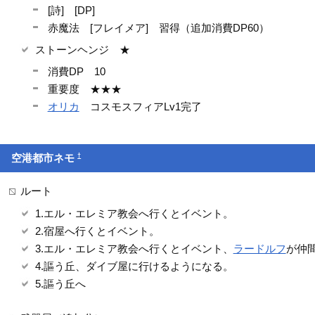
[詩] [DP]
赤魔法 [フレイメア] 習得（追加消費DP60）
ストーンヘンジ ★
消費DP 10
重要度 ★★★
オリカ
コスモスフィアLv1完了
†
空港都市ネモ
ルート
1.エル・エレミア教会へ行くとイベント。
2.宿屋へ行くとイベント。
3.エル・エレミア教会へ行くとイベント、
ラードルフ
が仲
4.謳う丘、ダイブ屋に行けるようになる。
5.謳う丘へ